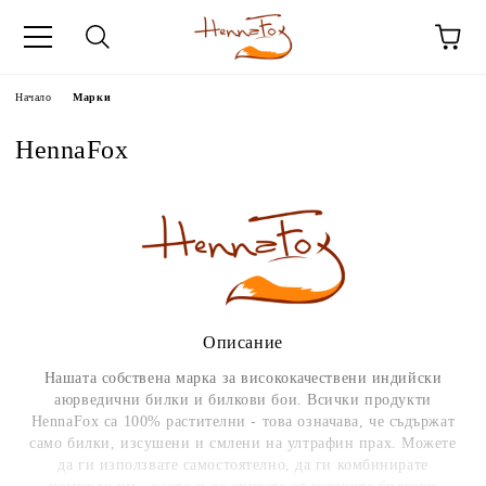
Начало
Марки
HennaFox
Описание
Нашата собствена марка за висококачествени индийски
аюрведични билки и билкови бои. Всички продукти
HennaFox са 100% растителни - това означава, че съдържат
само билки, изсушени и смлени на ултрафин прах. Можете
да ги използвате самостоятелно, да ги комбинирате