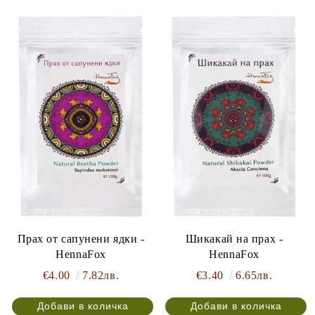
Прах от сапунени ядки -
Шикакай на прах -
HennaFox
HennaFox
€4.00
7.82лв.
€3.40
6.65лв.