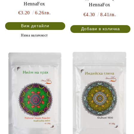
HennaFox
HennaFox
€3.20
6.26лв.
€4.30
8.41лв.
Виж детайли
Няма наличност