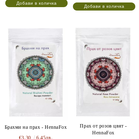
Прах от розов цвят -
Брахми на прах - HennaFox
HennaFox
€3.30
6.45лв.