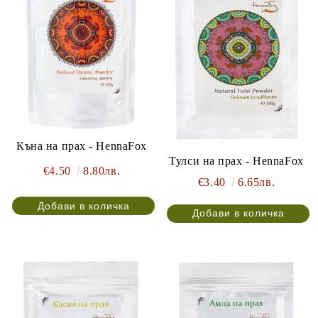
Къна на прах - HennaFox
Тулси на прах - HennaFox
€4.50
8.80лв.
€3.40
6.65лв.