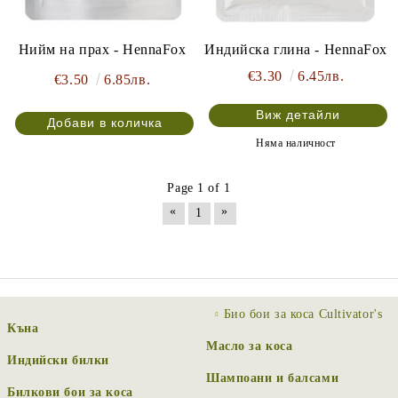
Индийска глина - HennaFox
Нийм на прах - HennaFox
€3.30
6.45лв.
€3.50
6.85лв.
Виж детайли
Няма наличност
Page 1 of 1
«
»
1
Био бои за коса Cultivator's
Къна
Масло за коса
Индийски билки
Шампоани и балсами
Билкови бои за коса