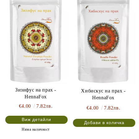
Зизифус на прах -
Хибискус на прах -
HennaFox
HennaFox
€4.00
7.82лв.
€4.00
7.82лв.
Виж детайли
Няма наличност