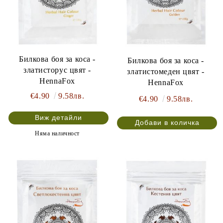
Билкова боя за коса -
Билкова боя за коса -
златисторус цвят -
златистомеден цвят -
HennaFox
HennaFox
€4.90
9.58лв.
€4.90
9.58лв.
Виж детайли
Няма наличност