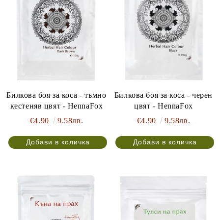
Билкова боя за коса - тъмно
Билкова боя за коса - черен
кестеняв цвят - HennaFox
цвят - HennaFox
€4.90
9.58лв.
€4.90
9.58лв.