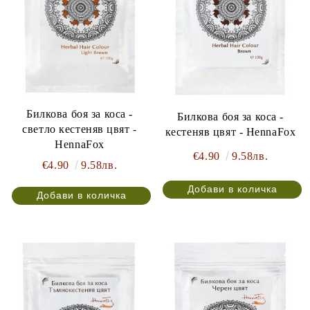
Билкова боя за коса -
Билкова боя за коса -
светло кестеняв цвят -
кестеняв цвят - HennaFox
HennaFox
€4.90
9.58лв.
€4.90
9.58лв.