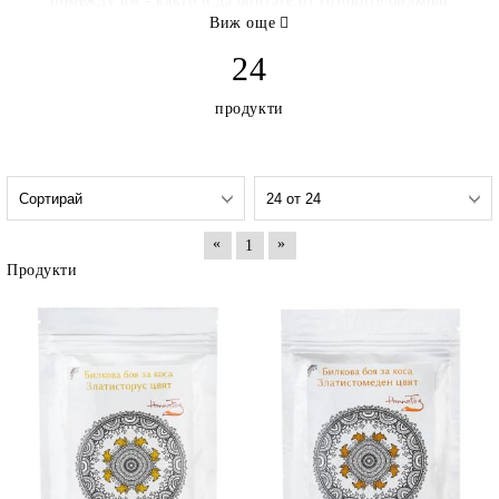
помежду им - както и да опитате от готовите билкови
смеси за боядисване или измиване на косата.
Виж още
24
ХенаФокс ЕООД
продукти
«
»
1
Продукти