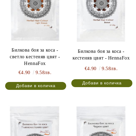
Билкова боя за коса -
Билкова боя за коса -
светло кестеняв цвят -
кестеняв цвят - HennaFox
HennaFox
€4.90
9.58лв.
€4.90
9.58лв.