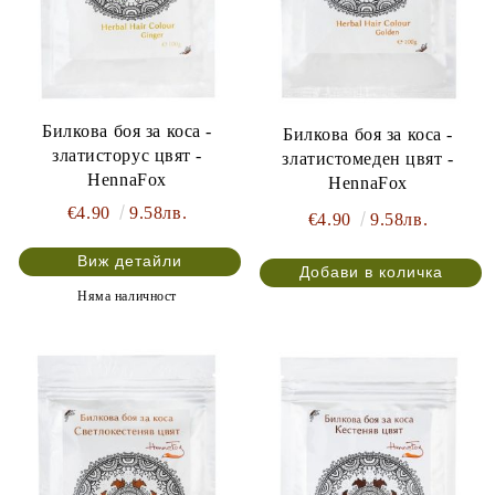
Билкова боя за коса -
Билкова боя за коса -
златисторус цвят -
златистомеден цвят -
HennaFox
HennaFox
€4.90
9.58лв.
€4.90
9.58лв.
Виж детайли
Няма наличност