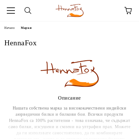
Начало
Марки
HennaFox
Описание
Нашата собствена марка за висококачествени индийски
аюрведични билки и билкови бои. Всички продукти
HennaFox са 100% растителни - това означава, че съдържат
само билки, изсушени и смлени на ултрафин прах. Можете
да ги използвате самостоятелно, да ги комбинирате