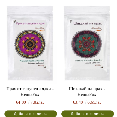
Прах от сапунени ядки -
Шикакай на прах -
HennaFox
HennaFox
€4.00
7.82лв.
€3.40
6.65лв.