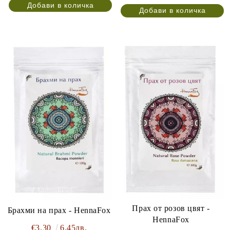
Прах от розов цвят -
Брахми на прах - HennaFox
HennaFox
€3.30
6.45лв.