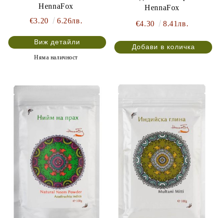
HennaFox
HennaFox
€3.20
6.26лв.
€4.30
8.41лв.
Виж детайли
Няма наличност