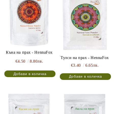
Къна на прах - HennaFox
Тулси на прах - HennaFox
€4.50
8.80лв.
€3.40
6.65лв.