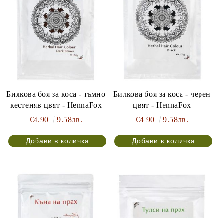
Билкова боя за коса - тъмно
Билкова боя за коса - черен
кестеняв цвят - HennaFox
цвят - HennaFox
€4.90
9.58лв.
€4.90
9.58лв.