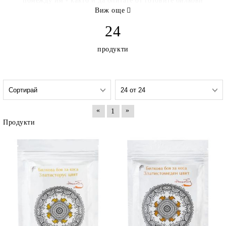
помежду им - както и да опитате от готовите билкови
смеси за боядисване или измиване на косата.
Виж още
24
ХенаФокс ЕООД
продукти
«
»
1
Продукти