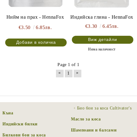
Индийска глина - HennaFox
Нийм на прах - HennaFox
€3.30
6.45лв.
€3.50
6.85лв.
Виж детайли
Няма наличност
Page 1 of 1
«
»
1
Био бои за коса Cultivator's
Къна
Масло за коса
Индийски билки
Шампоани и балсами
Билкови бои за коса