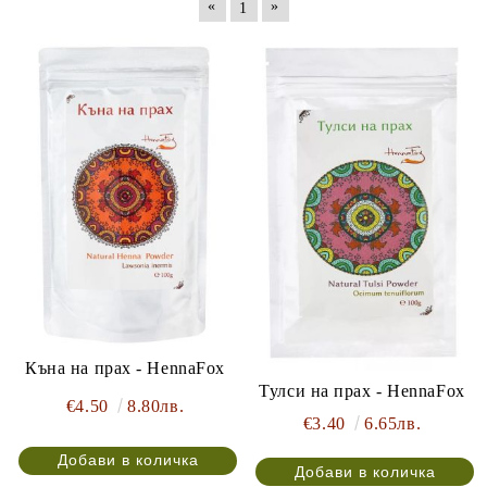
«
»
1
Къна на прах - HennaFox
Тулси на прах - HennaFox
€4.50
8.80лв.
€3.40
6.65лв.