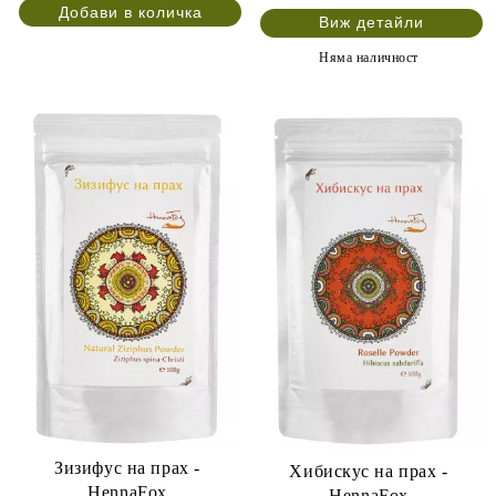
Виж детайли
Няма наличност
Зизифус на прах -
Хибискус на прах -
HennaFox
HennaFox