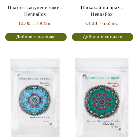
Прах от сапунени ядки -
Шикакай на прах -
HennaFox
HennaFox
€4.00
7.82лв.
€3.40
6.65лв.