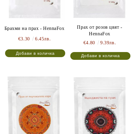
Прах от розов цвят -
Брахми на прах - HennaFox
HennaFox
€3.30
6.45лв.
€4.80
9.39лв.