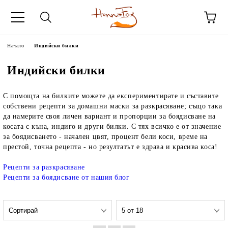
Начало
Индийски билки
Индийски билки
С помощта на билките можете да експериментирате и съставите
собствени рецепти за домашни маски за разкрасяване; също така
да намерите своя личен вариант и пропорции за боядисване на
косата с къна, индиго и други билки. С тях всичко е от значение
за боядисването - начален цвят, процент бели коси, време на
престой, точна рецепта - но резултатът е здрава и красива коса!
Рецепти за разкрасяване
Рецепти за боядисване от нашия блог