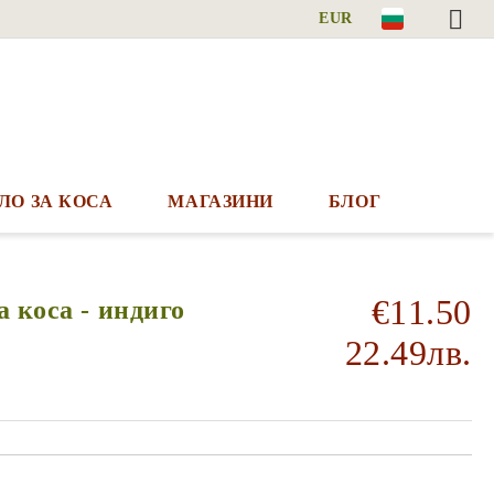
EUR
ЛО ЗА КОСА
МАГАЗИНИ
БЛОГ
€11.50
а коса - индиго
22.49лв.
Добави в желани