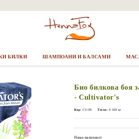
КИ БИЛКИ
ШАМПОАНИ И БАЛСАМИ
МАС
Био билкова боя з
- Cultivator's
Код:
CU-IN
Тегло:
0.100
кг
Няма наличност