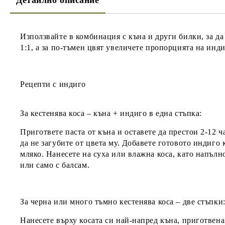
Детайлно описание
Използвайте в комбинация с къна и други билки, за да 
1:1, а за по-тъмен цвят увеличете пропорцията на инд
Рецепти с индиго
За кестенява коса
– къна + индиго в една стъпка:
Пригответе паста от къна и оставете да престои 2-12 ча
да не загубите от цвета му. Добавете готовото индиго
мляко. Нанесете на суха или влажна коса, като напълно
или само с балсам.
За черна или много тъмно кестенява коса
– две стъпки
Нанесете върху косата си най-напред къна, приготвена