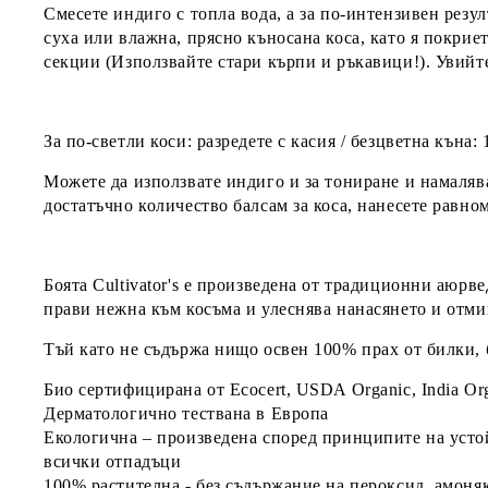
Смесете индиго с топла вода, а за по-интензивен резулт
суха или влажна, прясно къносана коса, като я покриет
секции (Използвайте стари кърпи и ръкавици!). Увийте 
За по-светли коси
: разредете с касия / безцветна къна: 
Можете да използвате индиго и за
тониране и намаляв
достатъчно количество балсам за коса, нанесете равно
Боята Cultivator's e произведена от традиционни аюрв
прави нежна към косъма и улеснява нанасянето и отмив
Тъй като не съдържа нищо освен 100% прах от билки, 
Био сертифицирана от
Ecocert, USDA Organic, India Or
Дерматологично тествана в Европа
Екологична – произведена според принципите на усто
всички отпадъци
100% растителна - без съдържание на пероксид, амоня