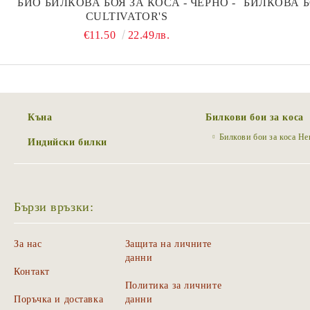
БИО БИЛКОВА БОЯ ЗА КОСА - ЧЕРНО -
БИЛКОВА Б
CULTIVATOR'S
€11.50
22.49лв.
Къна
Билкови бои за коса
Билкови бои за коса H
Индийски билки
Бързи връзки:
За нас
Защита на личните
данни
Контакт
Политика за личните
Поръчка и доставка
данни