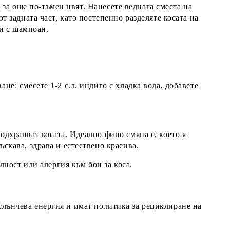
– за още по-тъмен цвят. Нанесете веднага сместа на
т задната част, като постепенно разделяте косата на
ли с шампоан.
не: смесете 1-2 с.л. индиго с хладка вода, добавете
одхранват косата. Идеално фино смяна е, което я
скава, здрава и естествено красива.
елност или алергия към бои за коса.
 слънчева енергия и имат политика за рециклиране на