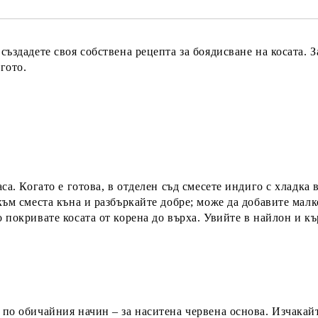
създадете своя собствена рецепта за боядисване на косата. 
игото.
са. Когато е готова, в отделен съд смесете индиго с хладка 
 към сместа къна и разбъркайте добре; може да добавите мал
 покривате косата от корена до върха. Увийте в найлон и къ
:
 по обичайния начин – за наситена червена основа. Изчакайт