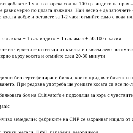
ат добавете 1 ч.л. готварска сол на 100 гр. индиго на прах 
е равномерно по цялата дължина. Най-лесно е да започнете о
косата добре и оставете за 1-2 часа; отмийте само с вода и
1 с.л. къна + 1 с.л. индиго + 1 с.л. амла + 50-100 г касия
ане на червените оттенъци от къната
и съвсем леко потъмнява
мерно върху косата и отмийте след 20-30 минути.
едични био сертифицирани билки, които придават блясък и п
ането. При редовна употреба ще усещате косата си все по-лъ
билковата боя на
Cultivator's
е по
дходяща за хора с чувствит
ganic
йчиво земеделие; фабриките на
CNP
се захранват изцяло от
к, тежки метали, ПФД, парабени, резорцинол