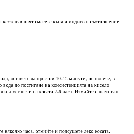
За кестеняв цвят смесете къна и индиго в съотношение
вода, оставете да престои 10-15 минути, не повече, за
ко вода до постигане на консистенцията на кисело
рпа и оставете на косата 2-6 часа. Измийте с шампоан
е няколко часа, отмийте и подсушете леко косата.