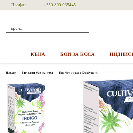
Профил
+359 899 035445
КЪНА
БОИ ЗА КОСА
ИНДИЙС
Начало
Билкови бои за коса
Био бои за коса Cultivator's