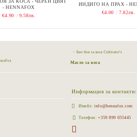
ОЯ ЗА КОСА - ЧЕРЕН ЦВЯТ
ИНДИГО НА ПРАХ - H
- HENNAFOX
€4.00
7.82лв.
€4.90
9.58лв.
Био бои за коса Cultivator's
ennaFox
Масло за коса
Информация за контакти:
Имейл:
info@hennafox.com
Телефон:
+359 899 035445